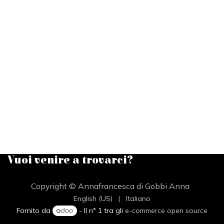
Vuoi venire a trovarci?
Copyright © Annafrancesca di Gobbi Anna
English (US)
|
Italiano
Fornito da
- Il n° 1 tra gli
e-commerce open source